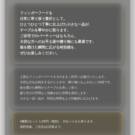
フィンガーフードを
日常に寄り添う贅沢として。
ひとつひとつ丁寧に仕上げた小さな一品が、
テーブルを華やかに彩ります。
ご自宅でのパーティーはもちろん、
大切な方へのお手土産や贈り物にも最適です。
箱を開けた瞬間に広がる特別感を、
ぜひお楽しみください。
上質なフィンガーフードをそのままご自宅へお届けいたします。
大切な方をお招きするひとときや、贈り物にもふさわしい内容です。
箱を開けた瞬間からテーブルを美しく彩り、
盛り付けの手間なく洗練された空間を演出します。
小さな一品一品が、特別な時間をより印象的に仕上げます。
4種類1セット 2,200円（税別） 10セットから承ります。
送料別途。ご注文は5日前まで。