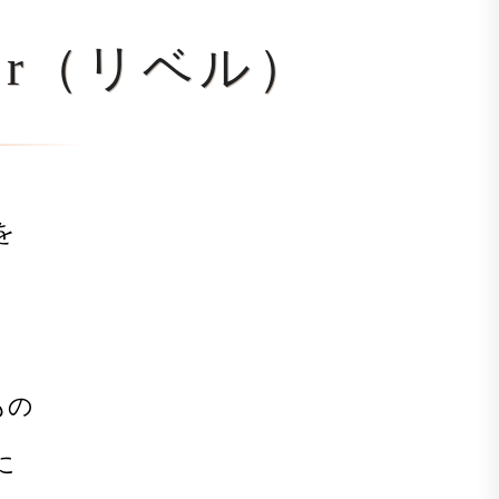
er（リベル）
を
もの
に