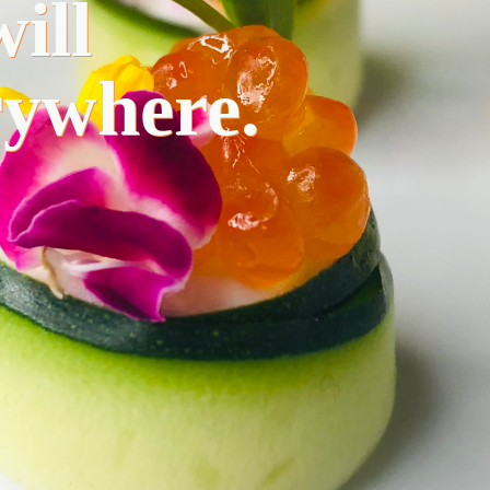
ill
rywhere.